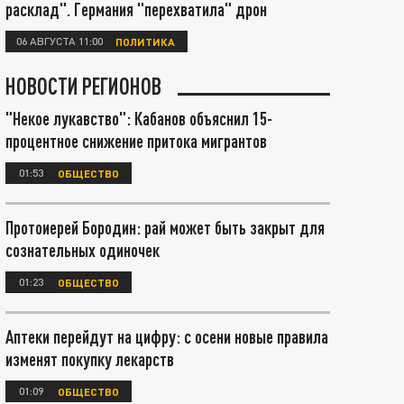
расклад". Германия "перехватила" дрон
06 АВГУСТА 11:00
ПОЛИТИКА
НОВОСТИ РЕГИОНОВ
"Некое лукавство": Кабанов объяснил 15-
процентное снижение притока мигрантов
01:53
ОБЩЕСТВО
Протоиерей Бородин: рай может быть закрыт для
сознательных одиночек
01:23
ОБЩЕСТВО
Аптеки перейдут на цифру: с осени новые правила
изменят покупку лекарств
01:09
ОБЩЕСТВО