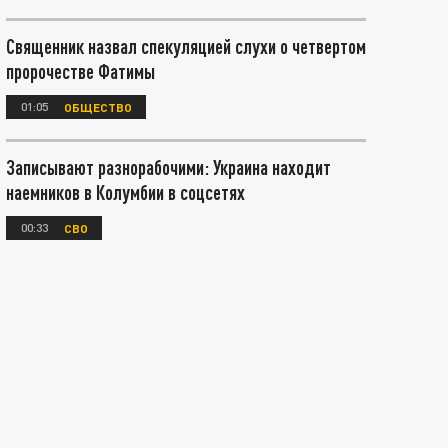
Священник назвал спекуляцией слухи о четвертом
пророчестве Фатимы
01:05
ОБЩЕСТВО
Записывают разнорабочими: Украина находит
наемников в Колумбии в соцсетях
00:33
СВО