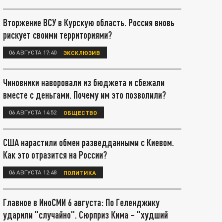
Вторжение ВСУ в Курскую область. Россия вновь
рискует своими территориями?
06 АВГУСТА 17:40
ЭКСКЛЮЗИВ
Чиновники наворовали из бюджета и сбежали
вместе с деньгами. Почему им это позволили?
06 АВГУСТА 14:52
ОБЩЕСТВО
США нарастили обмен разведданными с Киевом.
Как это отразится на России?
06 АВГУСТА 12:48
ПОЛИТИКА
Главное в ИноСМИ 6 августа: По Геленджику
ударили "случайно". Сюрприз Кима – "худший