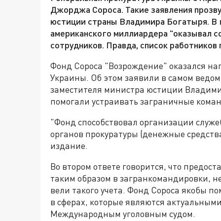
Джорджа Сороса. Такие заявления прозву
юстиции страны Владимира Богатыря. В г
американского миллиардера "оказывал с
сотрудников. Правда, список работников
Фонд Сороса "Возрождение" оказался на
Украины. Об этом заявили в самом ведо
заместителя министра юстиции Владими
помогали устраивать заграничные кома
"Фонд способствовал организации служ
органов прокуратуры (денежные средства
издание.
Во втором ответе говорится, что предост
таким образом в загранкомандировки, не
вели такого учета. Фонд Сороса якобы п
в сферах, которые являются актуальными
Международным уголовным судом.