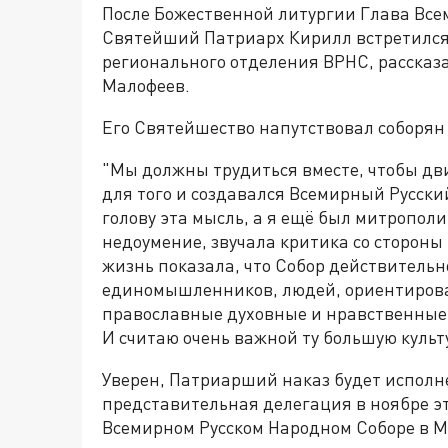
После Божественной литургии Глава Все
Святейший Патриарх Кирилл встретился
регионального отделения ВРНС, рассказ
Малофеев.
Его Святейшество напутствовал соборян
"Мы должны трудиться вместе, чтобы дви
для того и создавался Всемирный Русск
голову эта мысль, а я ещё был митропол
недоумение, звучала критика со стороны
жизнь показала, что Собор действительн
единомышленников, людей, ориентирова
православные духовные и нравственны
И считаю очень важной ту большую культ
Уверен, Патриарший наказ будет исполн
представительная делегация в ноябре эт
Всемирном Русском Народном Соборе в М