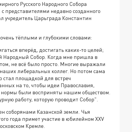
мирного Русского Народного Собора
 с представителями недавно созданного
ал учредитель Царьграда Константин
 очень тёплыми и глубокими словами:
гаться вперёд, достигать каких-то целей;
ий Народный Собор. Когда мне пришла в
итом, не всё было просто. Многие выражали
 наших либеральных коллег. Но потом сама
о стал площадкой для встреч
нных на то, чтобы идеи Православия,
е нормы были восприняты нашим обществом.
урную работу, которую проводит Собор".
ен соборянами Казанской земли. Чья
ого года примет участие в юбилейном XXV
осковском Кремле.