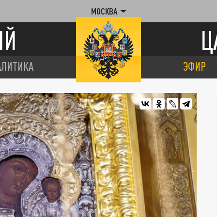
МОСКВА
ИЙ
Ц
АЛИТИКА
ЭФИР