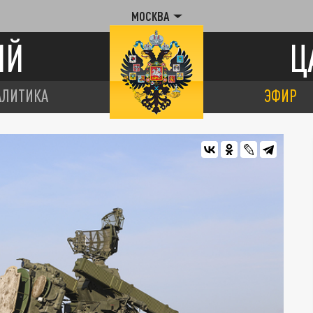
МОСКВА
ИЙ
Ц
АЛИТИКА
ЭФИР