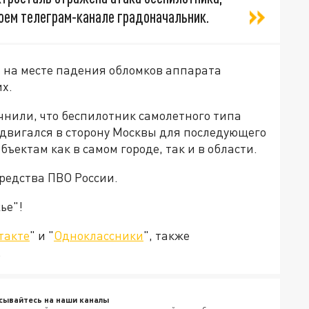
воем телеграм-канале градоначальник.
 на месте падения обломков аппарата
х.
чнили, что беспилотник самолетного типа
двигался в сторону Москвы для последующего
ъектам как в самом городе, так и в области.
редства ПВО России.
ье"!
такте
" и "
Одноклассники
", также
.
сывайтесь на наши каналы