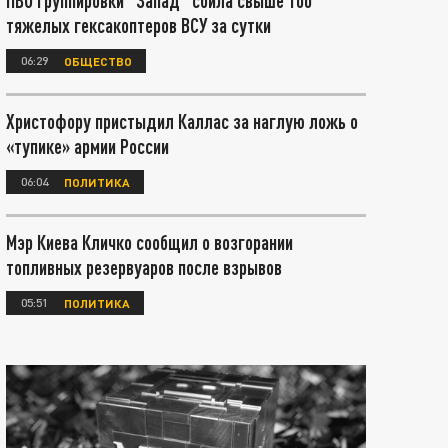
ПВО группировки "Запад" сбила свыше 100
тяжелых гексакоптеров ВСУ за сутки
06:29
ОБЩЕСТВО
Христофору пристыдил Каллас за наглую ложь о
«тупике» армии России
06:04
ПОЛИТИКА
Мэр Киева Кличко сообщил о возгорании
топливных резервуаров после взрывов
05:51
ПОЛИТИКА