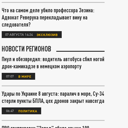
Что на самом деле убило профессора Зезина:
Адвокат Реверука перекладывает вину на
следователя?
07 АВГУСТА 14:24
ЭКСКЛЮЗИВ
НОВОСТИ РЕГИОНОВ
Пнул и обезвредил: водитель автобуса сбил ногой
дрон-камикадзе в немецком аэропорту
07:07
В МИРЕ
Удары по Украине 8 августа: паралич в море, Су-34
стерли пункты БПЛА, цех дронов закрыт навсегда
06:47
ПОЛИТИКА