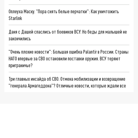
Оплеуха Маску. "Пора снять белые перчатки": Как уничтожить
Starlink
Даня с Дашей спаслись от боевиков ВСУ. Но беды для малышей не
закончились
"Очень плохие новости": Большая ошибка Palantir в России. Страны
НАТО впервые за СВО остановили поставки оружия. ВСУ теряют
приграничье?
Три главных инсайда об СВО. Отмена мобилизации и возвращение
"генерала Армагеддона"? Отличные новости, которые ждали все