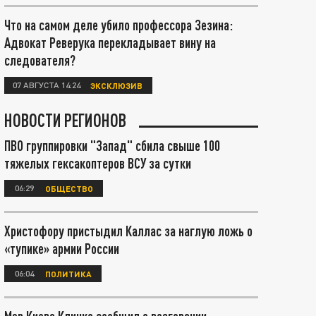
Что на самом деле убило профессора Зезина:
Адвокат Реверука перекладывает вину на
следователя?
07 АВГУСТА 14:24
ЭКСКЛЮЗИВ
НОВОСТИ РЕГИОНОВ
ПВО группировки "Запад" сбила свыше 100
тяжелых гексакоптеров ВСУ за сутки
06:29
ОБЩЕСТВО
Христофору пристыдил Каллас за наглую ложь о
«тупике» армии России
06:04
ПОЛИТИКА