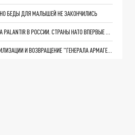
. НО БЕДЫ ДЛЯ МАЛЫШЕЙ НЕ ЗАКОНЧИЛИСЬ
"ОЧЕНЬ ПЛОХИЕ НОВОСТИ": БОЛЬШАЯ ОШИБКА PALANTIR В РОССИИ. СТРАНЫ НАТО ВПЕРВЫЕ ЗА СВО ОСТАНОВИЛИ ПОСТАВКИ ОРУЖИЯ. ВСУ ТЕРЯЮТ ПРИГРАНИЧЬЕ?
ТРИ ГЛАВНЫХ ИНСАЙДА ОБ СВО. ОТМЕНА МОБИЛИЗАЦИИ И ВОЗВРАЩЕНИЕ "ГЕНЕРАЛА АРМАГЕДДОНА"? ОТЛИЧНЫЕ НОВОСТИ, КОТОРЫЕ ЖДАЛИ ВСЕ