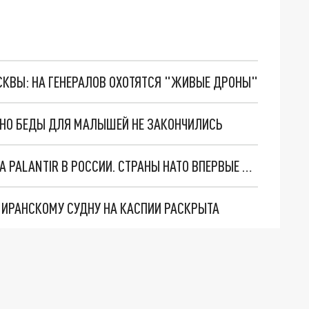
ОСКВЫ: НА ГЕНЕРАЛОВ ОХОТЯТСЯ "ЖИВЫЕ ДРОНЫ"
. НО БЕДЫ ДЛЯ МАЛЫШЕЙ НЕ ЗАКОНЧИЛИСЬ
"ОЧЕНЬ ПЛОХИЕ НОВОСТИ": БОЛЬШАЯ ОШИБКА PALANTIR В РОССИИ. СТРАНЫ НАТО ВПЕРВЫЕ ЗА СВО ОСТАНОВИЛИ ПОСТАВКИ ОРУЖИЯ. ВСУ ТЕРЯЮТ ПРИГРАНИЧЬЕ?
О ИРАНСКОМУ СУДНУ НА КАСПИИ РАСКРЫТА