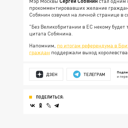
Мэр Москвы
Сергей Собянин
стал одним 
прокомментировавших желание граждан 
Собянин озвучил на личной странице в со
"Без Великобритании в ЕС некому будет т
цитата Собянина.
Напомним,
по итогам референдума в Бри
граждан
поддержали выход королевства 
Подпи
ДЗЕН
ТЕЛЕГРАМ
и перв
ПОДЕЛИТЬСЯ: