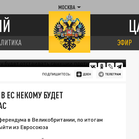
МОСКВА
ИЙ
Ц
АЛИТИКА
ЭФИР
ПОДПИШИТЕСЬ:
В ЕС НЕКОМУ БУДЕТ
АС
ерендума в Великобритании, по итогам
ыйти из Евросоюза