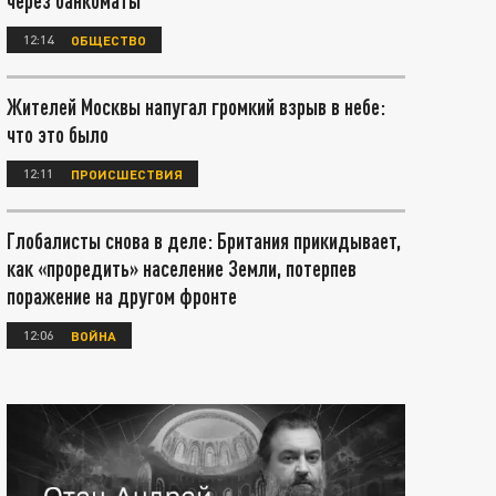
через банкоматы
12:14
ОБЩЕСТВО
Жителей Москвы напугал громкий взрыв в небе:
что это было
12:11
ПРОИСШЕСТВИЯ
Глобалисты снова в деле: Британия прикидывает,
как «проредить» население Земли, потерпев
поражение на другом фронте
12:06
ВОЙНА