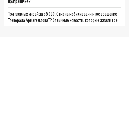
приграничье?
Три главных инсайда об СВО. Отмена мобилизации и возвращение
"генерала Армагеддона"? Отличные новости, которые ждали все