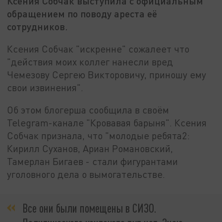
Ксения Собчак выступила с официальным
обращением по поводу ареста её
сотрудников.
Ксения Собчак "искренне" сожалеет что
"действия моих коллег нанесли вред
Чемезову Сергею Викторовичу, приношу ему
свои извинения".
Об этом блогерша сообщила в своём
Telegram-канале "Кровавая барыня". Ксения
Собчак признала, что "молодые ребята2:
Кирилл Суханов, Ариан Романовский,
Тамерлан Бигаев - стали фигурантами
уголовного дела о вымогательстве.
Все они были помещены в СИЗО.