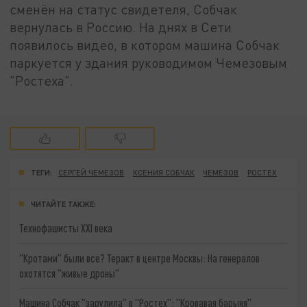
сменён на статус свидетеля, Собчак
вернулась в Россию. На днях в Сети
появилось видео, в котором машина Собчак
паркуется у здания руководимом Чемезовым
"Ростеха".
ТЕГИ:
СЕРГЕЙ ЧЕМЕЗОВ
КСЕНИЯ СОБЧАК
ЧЕМЕЗОВ
РОСТЕХ
ЧИТАЙТЕ ТАКЖЕ:
Технофашисты XXI века
"Кротами" были все? Теракт в центре Москвы: На генералов
охотятся "живые дроны"
Машина Собчак "зарулила" в "Ростех": "Кровавая барыня"