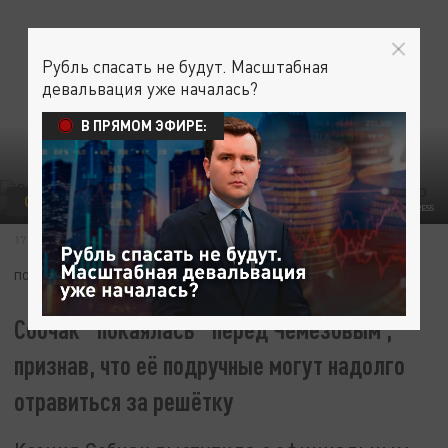
Рубль спасать не будут. Масштабная
девальвация уже началась?
В ПРЯМОМ ЭФИРЕ:
ОБЩЕСТВО
ФОТО: KOMSOMOLSKAYA PRAVDA/GLOBAL LOOK PRESS
17 НОЯБРЯ 18:15
ПОДПИШИТЕСЬ:
Собчак "покаялась" перед Чемезовым ,
признав, что её подручные могут надолго
отравиться за решётку