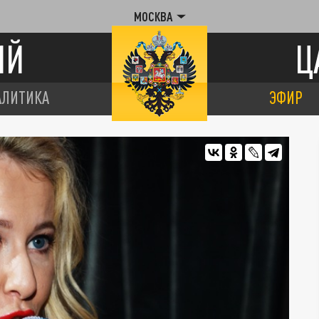
МОСКВА
ИЙ
Ц
АЛИТИКА
ЭФИР