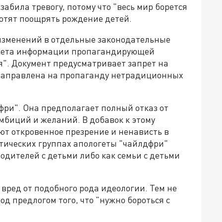
забила тревогу, потому что "весь мир борется
хотят поощрять рождение детей.
 изменений в отдельные законодательные
прета информации пропагандирующей
". Документ предусматривает запрет на
направлена на пропаганду нетрадиционных
фри". Она предполагает полный отказ от
мбиций и желаний. В добавок к этому
т откровенное презрение и ненависть в
атических группах апологеты "чайлдфри"
одителей с детьми либо как семьи с детьми
 вред от подобного рода идеологии. Тем не
д предлогом того, что "нужно бороться с