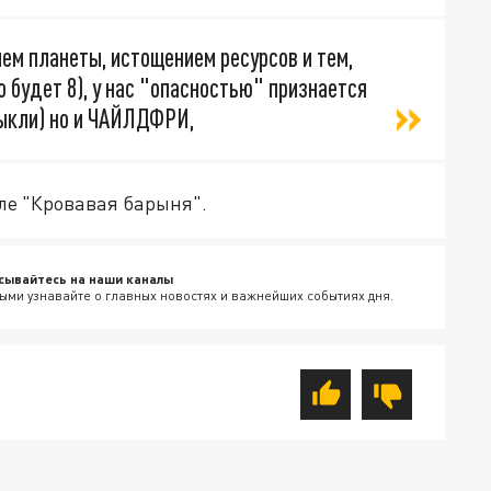
ием планеты, истощением ресурсов и тем,
о будет 8), у нас "опасностью" признается
ивыкли) но и ЧАЙЛДФРИ,
але "Кровавая барыня".
сывайтесь на наши каналы
ыми узнавайте о главных новостях и важнейших событиях дня.