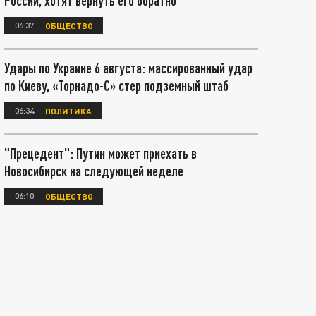
России, хотят вернуть его обратно
06:37
ОБЩЕСТВО
Удары по Украине 6 августа: массированный удар
по Киеву, «Торнадо-С» стер подземный штаб
06:34
ПОЛИТИКА
"Прецедент": Путин может приехать в
Новосибирск на следующей неделе
06:10
ОБЩЕСТВО