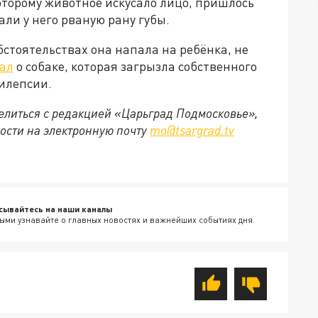
оторому животное искусало лицо, пришлось
ли у него рваную рану губы.
бстоятельствах она напала на ребёнка, не
ал
о собаке, которая загрызла собственного
пилепсии.
делиться с редакцией «Царьград Подмосковье»,
ости на электронную почту
mo@tsargrad.tv
сывайтесь на наши каналы
ыми узнавайте о главных новостях и важнейших событиях дня.