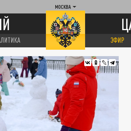
МОСКВА
ИЙ
Ц
АЛИТИКА
ЭФИР