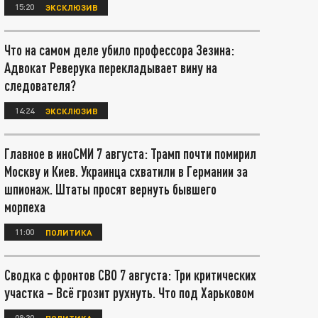
15:20
ЭКСКЛЮЗИВ
Что на самом деле убило профессора Зезина:
Адвокат Реверука перекладывает вину на
следователя?
14:24
ЭКСКЛЮЗИВ
Главное в иноСМИ 7 августа: Трамп почти помирил
Москву и Киев. Украинца схватили в Германии за
шпионаж. Штаты просят вернуть бывшего
морпеха
11:00
ПОЛИТИКА
Сводка с фронтов СВО 7 августа: Три критических
участка – Всё грозит рухнуть. Что под Харьковом
08:30
ПОЛИТИКА