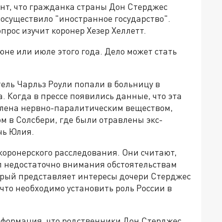
нт, что гражданка страны Дон Стерджес
 осуществило "иностранное государство".
опрос изучит коронер Хезер Хеллетт.
не или июле этого года. Дело может стать
тель Чарльз Роули попали в больницу в
 Когда в прессе появились данные, что эта
лена нервно-паралитическим веществом,
м в Солсбери, где были отравлены экс-
чь Юлия.
коронерского расследования. Они считают,
ил недостаточно внимания обстоятельствам
рый представляет интересы дочери Стерджес
 что необходимо установить роль России в
нформация, что родственники Дон Стерджес