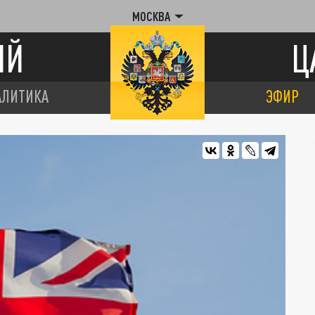
МОСКВА
ИЙ
Ц
АЛИТИКА
ЭФИР