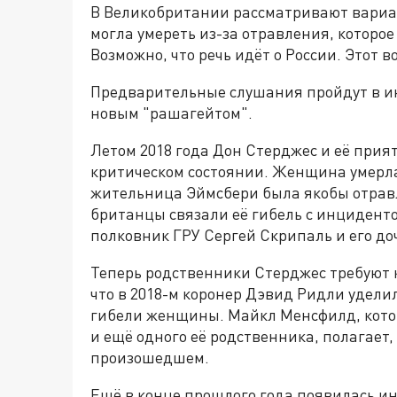
В Великобритании рассматривают вариа
могла умереть из-за отравления, которое
Возможно, что речь идёт о России. Этот в
Предварительные слушания пройдут в ию
новым "рашагейтом".
Летом 2018 года Дон Стерджес и её прия
критическом состоянии. Женщина умерла.
жительница Эймсбери была якобы отрав
британцы связали её гибель с инциденто
полковник ГРУ Сергей Скрипаль и его до
Теперь родственники Стерджес требуют 
что в 2018-м коронер Дэвид Ридли удел
гибели женщины. Майкл Менсфилд, кото
и ещё одного её родственника, полагает,
произошедшем.
Ещё в конце прошлого года появилась и