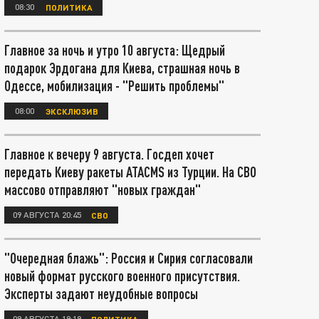
08:30
ПОЛИТИКА
Главное за ночь и утро 10 августа: Щедрый
подарок Эрдогана для Киева, страшная ночь в
Одессе, мобилизация - "Решить проблемы"
08:00
ЭКСКЛЮЗИВ
Главное к вечеру 9 августа. Госдеп хочет
передать Киеву ракеты ATACMS из Турции. На СВО
массово отправляют "новых граждан"
09 АВГУСТА 20:45
СВО
"Очередная блажь": Россия и Сирия согласовали
новый формат русского военного присутствия.
Эксперты задают неудобные вопросы
09 АВГУСТА 19:19
ПОЛИТИКА