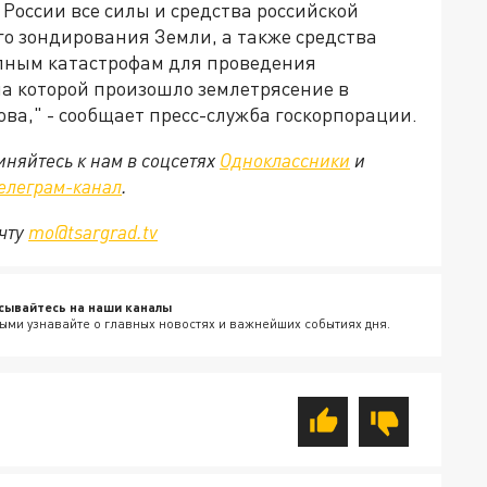
 России все силы и средства российской
о зондирования Земли, а также средства
упным катастрофам для проведения
на которой произошло землетрясение в
ова," - сообщает пресс-служба госкорпорации.
няйтесь к нам в соцсетях
Одноклассники
и
елеграм-канал
.
очту
mo@tsargrad.tv
сывайтесь на наши каналы
ыми узнавайте о главных новостях и важнейших событиях дня.