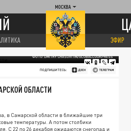
МОСКВА
ИЙ
Ц
АЛИТИКА
ЭФИР
ФОТО: DMITRY CHASOVITIN/GLOBALLOOKPRESS
ПОДПИШИТЕСЬ:
АРСКОЙ ОБЛАСТИ
а, в Самарской области в ближайшие три
юсовые температуры. А потом столбики
я. С 22 по 26 декабря ожидаются снегопад и