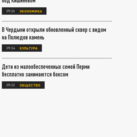
под Кишиневом
09:26
ЭКОНОМИКА
В Чердыни открыли обновленный сквер с видом
на Полюдов камень
09:24
КУЛЬТУРА
Дети из малообеспеченных семей Перми
бесплатно занимаются боксом
09:22
ОБЩЕСТВО