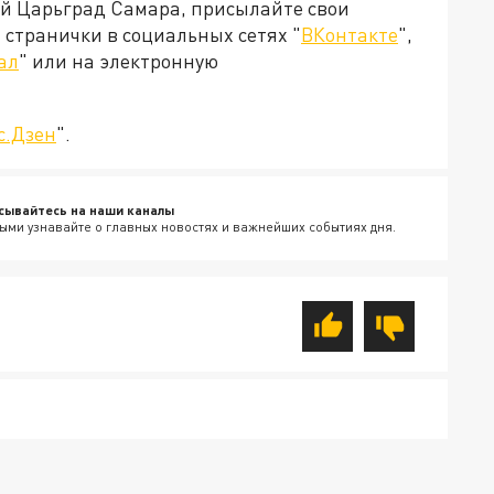
ей Царьград Самара, присылайте свои
странички в социальных сетях "
ВКонтакте
",
ал
" или на электронную
с.Дзен
".
сывайтесь на наши каналы
ыми узнавайте о главных новостях и важнейших событиях дня.