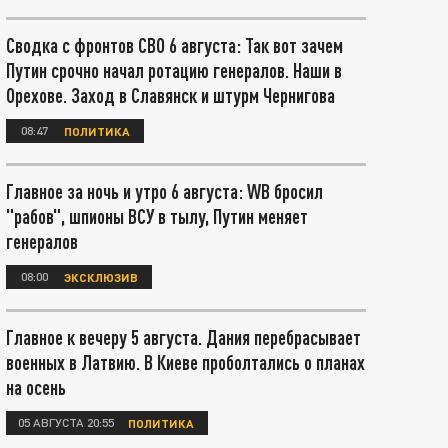
Сводка с фронтов СВО 6 августа: Так вот зачем
Путин срочно начал ротацию генералов. Наши в
Орехове. Заход в Славянск и штурм Чернигова
08:47
ПОЛИТИКА
Главное за ночь и утро 6 августа: WB бросил
"рабов", шпионы ВСУ в тылу, Путин меняет
генералов
08:00
ЭКСКЛЮЗИВ
Главное к вечеру 5 августа. Дания перебрасывает
военных в Латвию. В Киеве проболтались о планах
на осень
05 АВГУСТА 20:55
ПОЛИТИКА