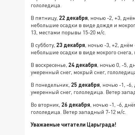
гололедица.
В пятницу,
22 декабря
, ночью -2, +3, дн
небольшие осадки в виде дождя и мокрог
13, местами порывы 15-20 м/с.
В субботу,
23 декабря
, ночью -3, +2, днё
небольшие осадки в виде мокрого снега, 
В воскресенье,
24 декабря
, ночью 0, -5, 
умеренный снег, мокрый снег, гололедица
В понедельник,
25 декабря
, ночью -1, -6
умеренный снег, гололедица. Ветер запад
Во вторник,
26 декабря
, ночью -1, -6, д
гололедица. Ветер западный 7-12 м/с.
Уважаемые читатели Царьграда!