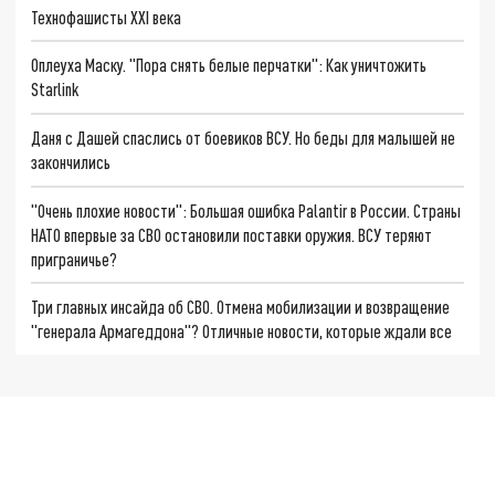
Технофашисты XXI века
Оплеуха Маску. "Пора снять белые перчатки": Как уничтожить
Starlink
Даня с Дашей спаслись от боевиков ВСУ. Но беды для малышей не
закончились
"Очень плохие новости": Большая ошибка Palantir в России. Страны
НАТО впервые за СВО остановили поставки оружия. ВСУ теряют
приграничье?
Три главных инсайда об СВО. Отмена мобилизации и возвращение
"генерала Армагеддона"? Отличные новости, которые ждали все