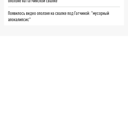
оползне на гатчинской свалке
Появилось видео оползня на свалке под Гатчиной: "мусорный
апокалипсис"