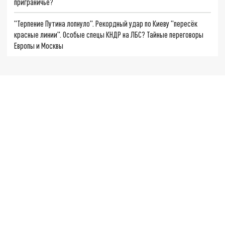
приграничье?
"Терпение Путина лопнуло". Рекордный удар по Киеву "пересёк
красные линии". Особые спецы КНДР на ЛБС? Тайные переговоры
Европы и Москвы