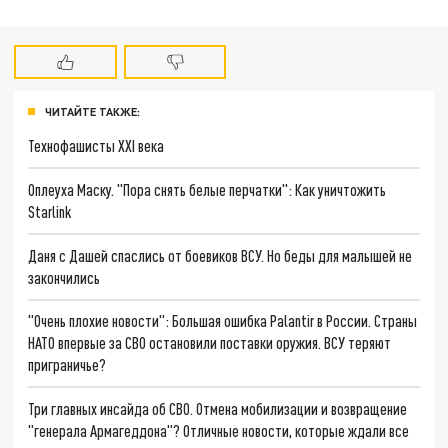
ЧИТАЙТЕ ТАКЖЕ:
Технофашисты XXI века
Оплеуха Маску. "Пора снять белые перчатки": Как уничтожить
Starlink
Даня с Дашей спаслись от боевиков ВСУ. Но беды для малышей не
закончились
"Очень плохие новости": Большая ошибка Palantir в России. Страны
НАТО впервые за СВО остановили поставки оружия. ВСУ теряют
приграничье?
Три главных инсайда об СВО. Отмена мобилизации и возвращение
"генерала Армагеддона"? Отличные новости, которые ждали все