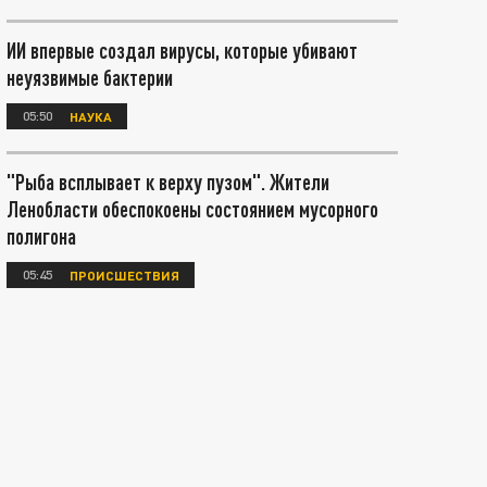
ИИ впервые создал вирусы, которые убивают
неуязвимые бактерии
05:50
НАУКА
"Рыба всплывает к верху пузом". Жители
Ленобласти обеспокоены состоянием мусорного
полигона
05:45
ПРОИСШЕСТВИЯ