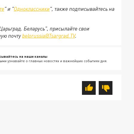
те
" и "
Одноклассники
", также подписывайтесь на
"Царьград. Беларусь", присылайте свои
ную почту
belorussia@Tsargrad.TV
.
сывайтесь на наши каналы
ыми узнавайте о главных новостях и важнейших событиях дня.