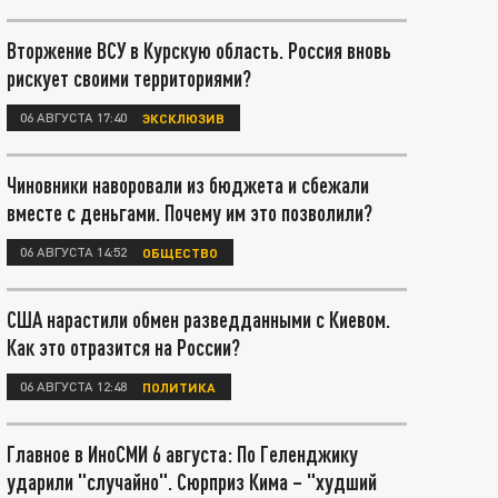
Вторжение ВСУ в Курскую область. Россия вновь
рискует своими территориями?
06 АВГУСТА 17:40
ЭКСКЛЮЗИВ
Чиновники наворовали из бюджета и сбежали
вместе с деньгами. Почему им это позволили?
06 АВГУСТА 14:52
ОБЩЕСТВО
США нарастили обмен разведданными с Киевом.
Как это отразится на России?
06 АВГУСТА 12:48
ПОЛИТИКА
Главное в ИноСМИ 6 августа: По Геленджику
ударили "случайно". Сюрприз Кима – "худший