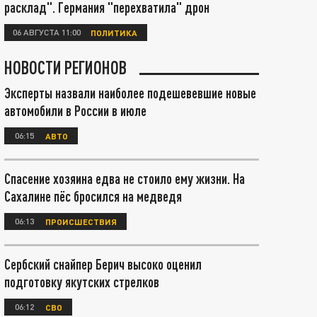
расклад". Германия "перехватила" дрон
06 АВГУСТА 11:00
ПОЛИТИКА
НОВОСТИ РЕГИОНОВ
Эксперты назвали наиболее подешевевшие новые
автомобили в России в июле
06:15
АВТО
Спасение хозяина едва не стоило ему жизни. На
Сахалине пёс бросился на медведя
06:13
ПРОИСШЕСТВИЯ
Сербский снайпер Берич высоко оценил
подготовку якутских стрелков
06:12
СВО