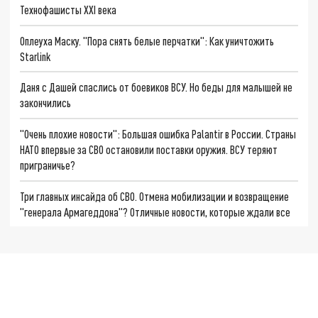
Технофашисты XXI века
Оплеуха Маску. "Пора снять белые перчатки": Как уничтожить
Starlink
Даня с Дашей спаслись от боевиков ВСУ. Но беды для малышей не
закончились
"Очень плохие новости": Большая ошибка Palantir в России. Страны
НАТО впервые за СВО остановили поставки оружия. ВСУ теряют
приграничье?
Три главных инсайда об СВО. Отмена мобилизации и возвращение
"генерала Армагеддона"? Отличные новости, которые ждали все