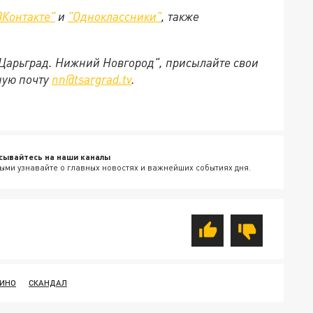
ВКонтакте"
и
"Одноклассники"
, также
"Царьград. Нижний Новгород", присылайте свои
ную почту
nn@tsargrad.tv
.
сывайтесь на наши каналы
ыми узнавайте о главных новостях и важнейших событиях дня.
ИНО
СКАНДАЛ