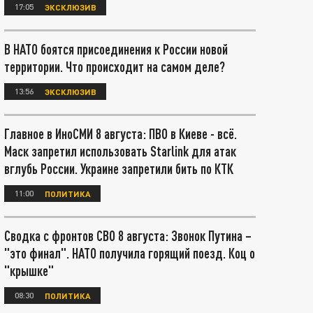
17:05
ЭКСКЛЮЗИВ
В НАТО боятся присоединения к России новой
территории. Что происходит на самом деле?
13:56
ЭКСКЛЮЗИВ
Главное в ИноСМИ 8 августа: ПВО в Киеве - всё.
Маск запретил использовать Starlink для атак
вглубь России. Украине запретили бить по КТК
11:00
ПОЛИТИКА
Сводка с фронтов СВО 8 августа: Звонок Путина –
"это финал". НАТО получила горящий поезд. Коц о
"крышке"
08:30
ПОЛИТИКА