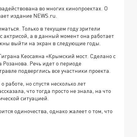
задействована во многих кинопроектах. О
ывает издание NEWS.ru.
маться. Только в текущем году зрители
 с актрисой, а в данный момент она работает
лжны выйти на экран в следующие годы.
 Тиграна Кеосаяна «Крымский мост. Сделано с
а Розанова. Речь идет о периоде
травле подверглись все участники проекта.
 работе, но спустя несколько лет
ссказала, что тогда просто не знала, на что
тической ситуацией.
оится одиночества, однако жалеет о том, что