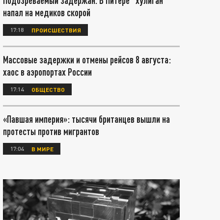
Подозреваемый задержан. В Питере "хулиган"
напал на медиков скорой
17:18
ПРОИСШЕСТВИЯ
Массовые задержки и отмены рейсов 8 августа:
хаос в аэропортах России
17:14
ОБЩЕСТВО
«Павшая империя»: тысячи британцев вышли на
протесты против мигрантов
17:04
В МИРЕ