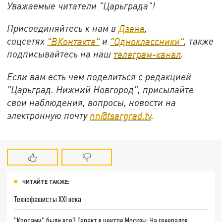
Уважаемые читатели "Царьграда"!
Присоединяйтесь к нам в
Дзене
,
соцсетях
"ВКонтакте"
и
"Одноклассники"
,
также
подписывайтесь на
наш
телеграм-канал
.
Если вам есть чем поделиться с редакцией
"Царьград. Нижний Новгород", присылайте
свои наблюдения, вопросы, новости на
электронную почту
nn@tsargrad.tv
.
ЧИТАЙТЕ ТАКЖЕ:
Технофашисты XXI века
"Кротами" были все? Теракт в центре Москвы: На генералов