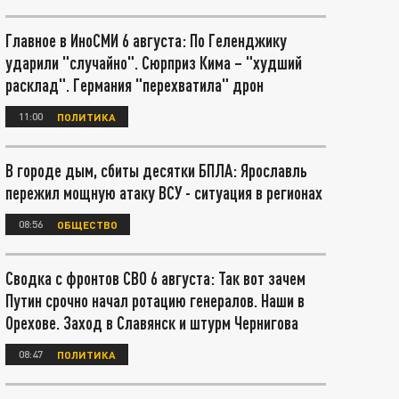
Главное в ИноСМИ 6 августа: По Геленджику
ударили "случайно". Сюрприз Кима – "худший
расклад". Германия "перехватила" дрон
11:00
ПОЛИТИКА
В городе дым, сбиты десятки БПЛА: Ярославль
пережил мощную атаку ВСУ - ситуация в регионах
08:56
ОБЩЕСТВО
Сводка с фронтов СВО 6 августа: Так вот зачем
Путин срочно начал ротацию генералов. Наши в
Орехове. Заход в Славянск и штурм Чернигова
08:47
ПОЛИТИКА