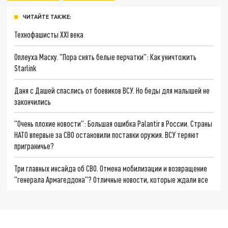
ЧИТАЙТЕ ТАКЖЕ:
Технофашисты XXI века
Оплеуха Маску. "Пора снять белые перчатки": Как уничтожить
Starlink
Даня с Дашей спаслись от боевиков ВСУ. Но беды для малышей не
закончились
"Очень плохие новости": Большая ошибка Palantir в России. Страны
НАТО впервые за СВО остановили поставки оружия. ВСУ теряют
приграничье?
Три главных инсайда об СВО. Отмена мобилизации и возвращение
"генерала Армагеддона"? Отличные новости, которые ждали все