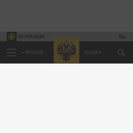
18+
АВТОРИЗАЦИЯ
89.93 EUR
РОССИЯ