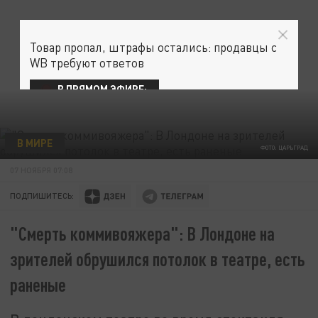
Товар пропал, штрафы остались: продавцы с
WB требуют ответов
В ПРЯМОМ ЭФИРЕ:
В МИРЕ
ФОТО: ЦАРЬГРАД
07 НОЯБРЯ 07:08
ПОДПИШИТЕСЬ:
"Смерть коммивояжера": В Лондоне на
зрителей обрушился потолок в театре, есть
раненые