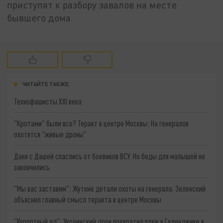
приступят к разбору завалов на месте
бывшего дома.
ЧИТАЙТЕ ТАКЖЕ:
Технофашисты XXI века
"Кротами" были все? Теракт в центре Москвы: На генералов
охотятся "живые дроны"
Даня с Дашей спаслись от боевиков ВСУ. Но беды для малышей не
закончились
"Мы вас заставим": Жуткие детали охоты на генерала. Зеленский
объяснил главный смысл теракта в центре Москвы
"Курортный ад": Украинский дрон превратил пляж в Геленджике в