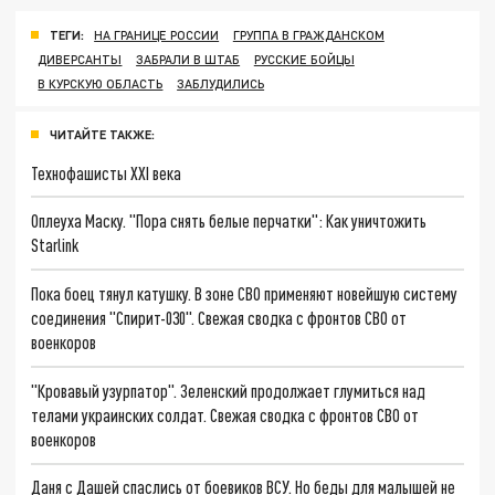
ТЕГИ:
НА ГРАНИЦЕ РОССИИ
ГРУППА В ГРАЖДАНСКОМ
ДИВЕРСАНТЫ
ЗАБРАЛИ В ШТАБ
РУССКИЕ БОЙЦЫ
В КУРСКУЮ ОБЛАСТЬ
ЗАБЛУДИЛИСЬ
ЧИТАЙТЕ ТАКЖЕ:
Технофашисты XXI века
Оплеуха Маску. "Пора снять белые перчатки": Как уничтожить
Starlink
Пока боец тянул катушку. В зоне СВО применяют новейшую систему
соединения "Спирит-030". Свежая сводка с фронтов СВО от
военкоров
"Кровавый узурпатор". Зеленский продолжает глумиться над
телами украинских солдат. Свежая сводка с фронтов СВО от
военкоров
Даня с Дашей спаслись от боевиков ВСУ. Но беды для малышей не