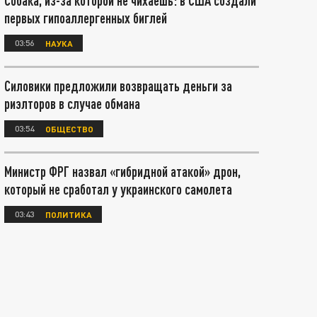
Собака, из-за которой не чихаешь: в США создали
первых гипоаллергенных биглей
03:56
НАУКА
Силовики предложили возвращать деньги за
риэлторов в случае обмана
03:54
ОБЩЕСТВО
Министр ФРГ назвал «гибридной атакой» дрон,
который не сработал у украинского самолета
03:43
ПОЛИТИКА