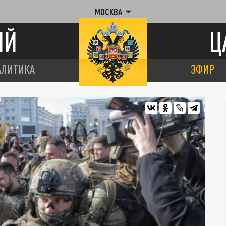
МОСКВА
ИЙ
Ц
АЛИТИКА
ЭФИР