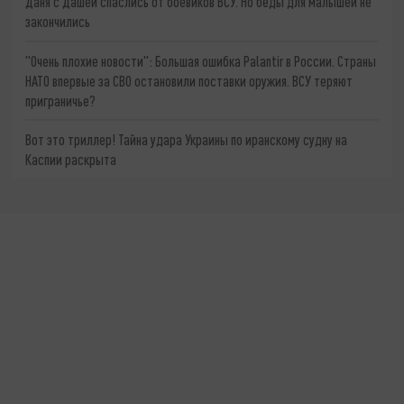
Даня с Дашей спаслись от боевиков ВСУ. Но беды для малышей не
закончились
"Очень плохие новости": Большая ошибка Palantir в России. Страны
НАТО впервые за СВО остановили поставки оружия. ВСУ теряют
приграничье?
Вот это триллер! Тайна удара Украины по иранскому судну на
Каспии раскрыта