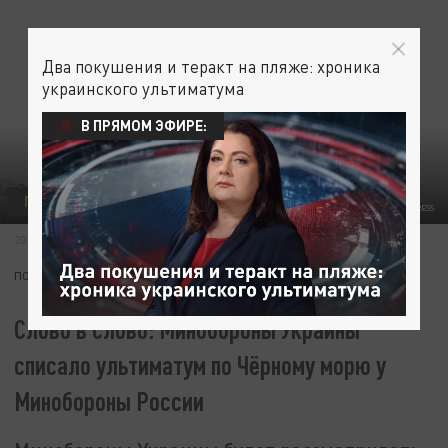
Два покушения и теракт на пляже: хроника
украинского ультиматума
В ПРЯМОМ ЭФИРЕ:
ПОЛИТИКА
АРМИЯ
© MAKSIM KONSTANTINOV/GLOBALLOOKPRESS
20 ИЮЛЯ 15:18
ПОДПИШИТЕСЬ:
Слово в слово: Минобороны Украины
списало ультиматум по Чёрному морю у
Минобороны России