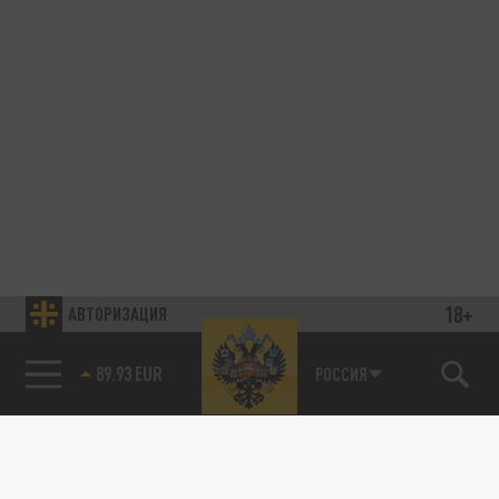
18+
АВТОРИЗАЦИЯ
89.93 EUR
РОССИЯ