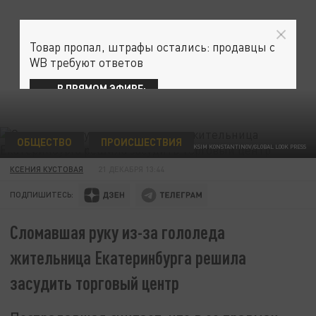
Товар пропал, штрафы остались: продавцы с
WB требуют ответов
В ПРЯМОМ ЭФИРЕ:
ОБЩЕСТВО
ПРОИСШЕСТВИЯ
MAKSIM KONSTANTINOV/GLOBAL LOOK PRESS
КСЕНИЯ КУСТОВАЯ
21 ДЕКАБРЯ 13:44
ПОДПИШИТЕСЬ:
Сломавшая руку из-за гололеда
жительница Екатеринбурга решила
засудить торговый центр