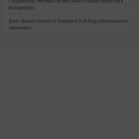
Страдающему СМА Мише Бахтину снова отказали в лекарстве в
Екатеринбурге
Даня с Дашей спаслись от боевиков ВСУ. Но беды для малышей не
закончились