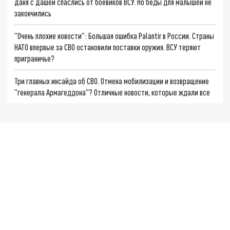
Даня с Дашей спаслись от боевиков ВСУ. Но беды для малышей не
закончились
"Очень плохие новости": Большая ошибка Palantir в России. Страны
НАТО впервые за СВО остановили поставки оружия. ВСУ теряют
приграничье?
Три главных инсайда об СВО. Отмена мобилизации и возвращение
"генерала Армагеддона"? Отличные новости, которые ждали все