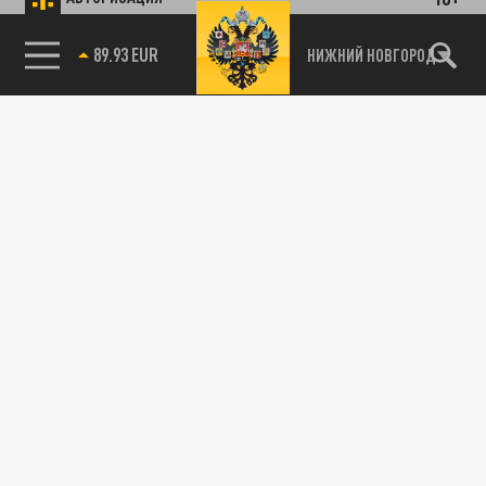
89.93 EUR
НИЖНИЙ НОВГОРОД
115093, г. Москва, переулок Партийный,
д.1, к.57, стр.3, эт.1, пом.I, ком.45
Тел.:
+7 (495) 374-77-73
info@tsargrad.tv