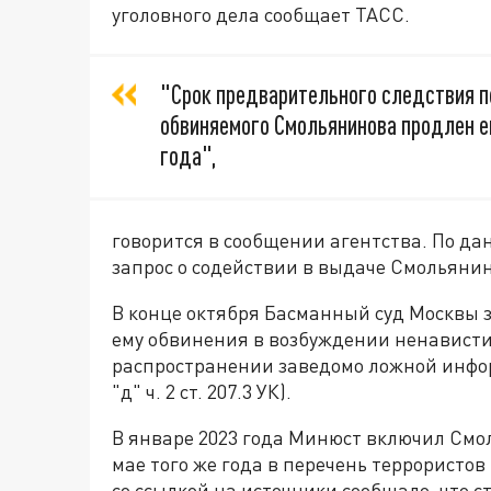
уголовного дела сообщает ТАСС.
"Срок предварительного следствия п
обвиняемого Смольянинова продлен ещ
года",
говорится в сообщении агентства. По да
запрос о содействии в выдаче Смольянин
В конце октября Басманный суд Москвы 
ему обвинения в возбуждении ненависти л
распространении заведомо ложной инфор
"д" ч. 2 ст. 207.3 УК).
В январе 2023 года Минюст включил Смол
мае того же года в перечень террористов
со ссылкой на источники сообщало, что