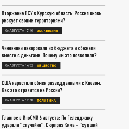
Вторжение ВСУ в Курскую область. Россия вновь
рискует своими территориями?
06 АВГУСТА 17:40
ЭКСКЛЮЗИВ
Чиновники наворовали из бюджета и сбежали
вместе с деньгами. Почему им это позволили?
06 АВГУСТА 14:52
ОБЩЕСТВО
США нарастили обмен разведданными с Киевом.
Как это отразится на России?
06 АВГУСТА 12:48
ПОЛИТИКА
Главное в ИноСМИ 6 августа: По Геленджику
ударили "случайно". Сюрприз Кима – "худший