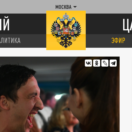
МОСКВА
ИЙ
Ц
АЛИТИКА
ЭФИР