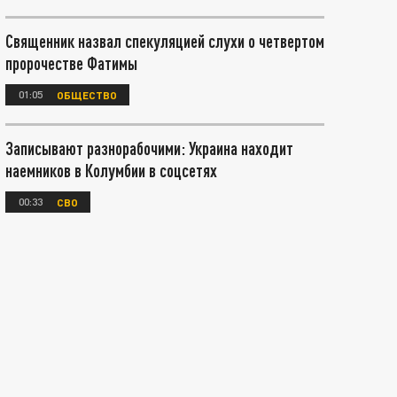
Священник назвал спекуляцией слухи о четвертом
пророчестве Фатимы
01:05
ОБЩЕСТВО
Записывают разнорабочими: Украина находит
наемников в Колумбии в соцсетях
00:33
СВО