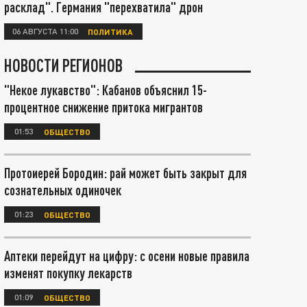
расклад". Германия "перехватила" дрон
06 АВГУСТА 11:00
ПОЛИТИКА
НОВОСТИ РЕГИОНОВ
"Некое лукавство": Кабанов объяснил 15-
процентное снижение притока мигрантов
01:53
ОБЩЕСТВО
Протоиерей Бородин: рай может быть закрыт для
сознательных одиночек
01:23
ОБЩЕСТВО
Аптеки перейдут на цифру: с осени новые правила
изменят покупку лекарств
01:09
ОБЩЕСТВО