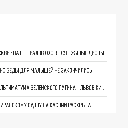
ОСКВЫ: НА ГЕНЕРАЛОВ ОХОТЯТСЯ "ЖИВЫЕ ДРОНЫ"
. НО БЕДЫ ДЛЯ МАЛЫШЕЙ НЕ ЗАКОНЧИЛИСЬ
НОВОЕ МАСШТАБНЕЙШЕЕ НАСТУПЛЕНИЕ. ТРИ УЛЬТИМАТУМА ЗЕЛЕНСКОГО ПУТИНУ. "ЛЬВОВ КИМА" ПОСТАВЯТ НА ПВО? ГЛОБАЛЬНЫЙ ПРОРЫВ ПОД ЗАПОРОЖЬЕМ
О ИРАНСКОМУ СУДНУ НА КАСПИИ РАСКРЫТА