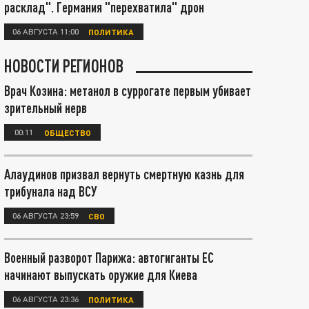
расклад". Германия "перехватила" дрон
06 АВГУСТА 11:00
ПОЛИТИКА
НОВОСТИ РЕГИОНОВ
Врач Козина: метанол в суррогате первым убивает
зрительный нерв
00:11
ОБЩЕСТВО
Алаудинов призвал вернуть смертную казнь для
трибунала над ВСУ
06 АВГУСТА 23:59
СВО
Военный разворот Парижа: автогиганты ЕС
начинают выпускать оружие для Киева
06 АВГУСТА 23:36
ПОЛИТИКА