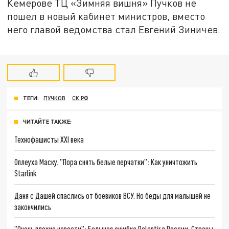
Кемерове ТЦ «Зимняя вишня» Пучков не
пошел в новый кабинет министров, вместо
него главой ведомства стал Евгений Зиничев.
ТЕГИ:
ПУЧКОВ
СК РФ
ЧИТАЙТЕ ТАКЖЕ:
Технофашисты XXI века
Оплеуха Маску. "Пора снять белые перчатки": Как уничтожить
Starlink
Даня с Дашей спаслись от боевиков ВСУ. Но беды для малышей не
закончились
"Очень плохие новости": Большая ошибка Palantir в России. Страны