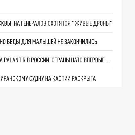
ОСКВЫ: НА ГЕНЕРАЛОВ ОХОТЯТСЯ "ЖИВЫЕ ДРОНЫ"
. НО БЕДЫ ДЛЯ МАЛЫШЕЙ НЕ ЗАКОНЧИЛИСЬ
"ОЧЕНЬ ПЛОХИЕ НОВОСТИ": БОЛЬШАЯ ОШИБКА PALANTIR В РОССИИ. СТРАНЫ НАТО ВПЕРВЫЕ ЗА СВО ОСТАНОВИЛИ ПОСТАВКИ ОРУЖИЯ. ВСУ ТЕРЯЮТ ПРИГРАНИЧЬЕ?
О ИРАНСКОМУ СУДНУ НА КАСПИИ РАСКРЫТА