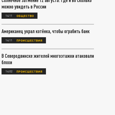
Солнечное затмение 12 августа: где и во сколько
можно увидеть в России
14:11
ОБЩЕСТВО
Американец украл котёнка, чтобы ограбить банк
14:11
ПРОИСШЕСТВИЯ
В Северодвинске жителей многоэтажки атаковали
блохи
14:02
ПРОИСШЕСТВИЯ