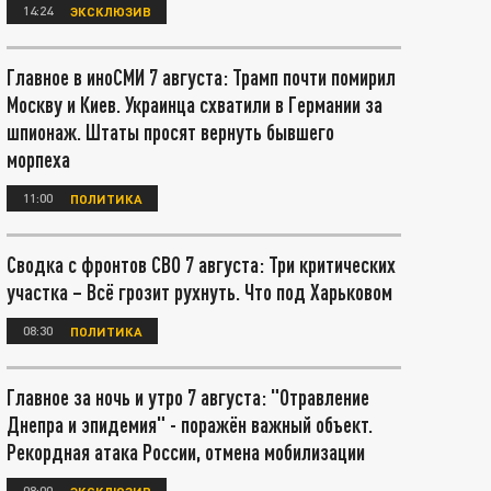
14:24
ЭКСКЛЮЗИВ
Главное в иноСМИ 7 августа: Трамп почти помирил
Москву и Киев. Украинца схватили в Германии за
шпионаж. Штаты просят вернуть бывшего
морпеха
11:00
ПОЛИТИКА
Сводка с фронтов СВО 7 августа: Три критических
участка – Всё грозит рухнуть. Что под Харьковом
08:30
ПОЛИТИКА
Главное за ночь и утро 7 августа: "Отравление
Днепра и эпидемия" - поражён важный объект.
Рекордная атака России, отмена мобилизации
08:00
ЭКСКЛЮЗИВ