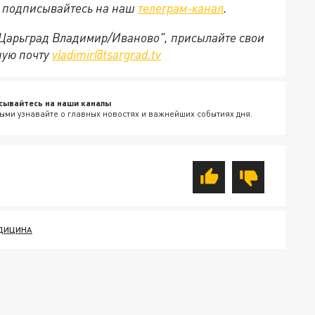
е подписывайтесь на наш
телеграм-канал
.
 "Царьград Владимир/Иваново", присылайте свои
ную почту
vladimir@tsargrad.tv
сывайтесь на наши каналы
ыми узнавайте о главных новостях и важнейших событиях дня.
ДИЦИНА