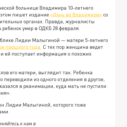
ической больнице Владимира 10-летнего
б этом пишет издание
«День во Владимире»
со
нительных органах. Правда, журналисты
А ребенок умер в ОДКБ 28 февраля.
паблике Лидии Малыгиной — матери 5-летнего
ре прошлого года.
С тех пор женщина ведет
, и ей поступает информация о похожих
слов его матери, выглядит так. Ребенка
о переводили из одного отделения в другое,
казался в реанимации, куда мать не пустили.
ния».
сын Лидии Малыгиной, которого тоже
ами.
няйтесь к нам в