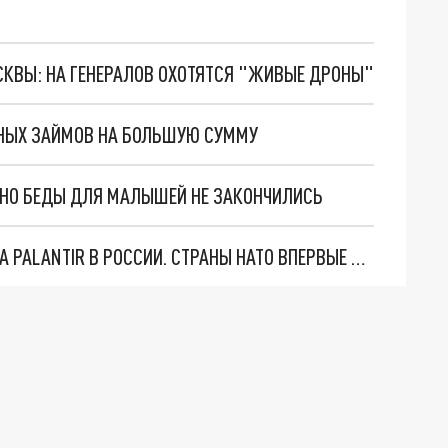
ОСКВЫ: НА ГЕНЕРАЛОВ ОХОТЯТСЯ "ЖИВЫЕ ДРОНЫ"
НЫХ ЗАЙМОВ НА БОЛЬШУЮ СУММУ
. НО БЕДЫ ДЛЯ МАЛЫШЕЙ НЕ ЗАКОНЧИЛИСЬ
"ОЧЕНЬ ПЛОХИЕ НОВОСТИ": БОЛЬШАЯ ОШИБКА PALANTIR В РОССИИ. СТРАНЫ НАТО ВПЕРВЫЕ ЗА СВО ОСТАНОВИЛИ ПОСТАВКИ ОРУЖИЯ. ВСУ ТЕРЯЮТ ПРИГРАНИЧЬЕ?