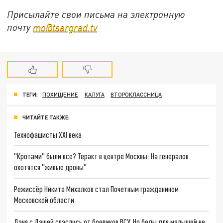
Присылайте свои письма на электронную
почту
mo@tsargrad.tv
ТЕГИ:
ПОХИЩЕНИЕ
КАЛУГА
ВТОРОКЛАССНИЦА
ЧИТАЙТЕ ТАКЖЕ:
Технофашисты XXI века
"Кротами" были все? Теракт в центре Москвы: На генералов
охотятся "живые дроны"
Режиссёр Никита Михалков стал Почетным гражданином
Московской области
Даня с Дашей спаслись от боевиков ВСУ. Но беды для малышей не