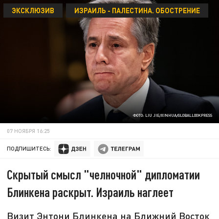
ЭКСКЛЮЗИВ
ИЗРАИЛЬ - ПАЛЕСТИНА. ОБОСТРЕНИЕ
ФОТО: LIU JIE/XINHUA/GLOBALLOOKPRESS
07 НОЯБРЯ 16:25
ПОДПИШИТЕСЬ:
Скрытый смысл "челночной" дипломатии
Блинкена раскрыт. Израиль наглеет
Визит Энтони Блинкена на Ближний Восток