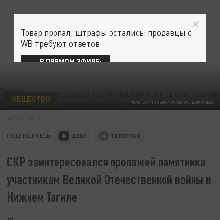
Товар пропал, штрафы остались: продавцы с
WB требуют ответов
В ПРЯМОМ ЭФИРЕ:
ОБЩЕСТВО
ФОТО: ZAMIR USMANOV/GLOBAL LOOK PRESS
26 МАЯ 16:10
ПОДПИШИТЕСЬ:
СКР заинтересовался пропажей памятника
участникам Великой Отечественной войны в
Нижнем Тагиле