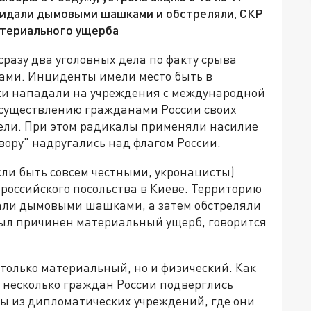
акидали дымовыми шашками и обстреляли, СКР
атериального ущерба
разу два уголовных дела по факту срыва
ами. Инциденты имели место быть в
ки нападали на учреждения с международной
осуществлению гражданами России своих
ели. При этом радикалы применяли насилие
вору" надругались над флагом России.
сли быть совсем честными, укронацисты)
у российского посольства в Киеве. Территорию
али дымовыми шашками, а затем обстреляли
был причинен материальный ущерб, говорится
только материальный, но и физический. Как
 несколько граждан России подверглись
ы из дипломатических учреждений, где они