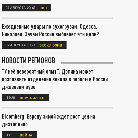
07 АВГУСТА 20:45
СВО
Ежедневные удары по сухогрузам. Одесса.
Николаев. Зачем Россия выбивает эти цели?
07 АВГУСТА 18:21
ЭКСКЛЮЗИВ
НОВОСТИ РЕГИОНОВ
"У неё невероятный опыт". Долина может
возглавить отделение вокала в первом в России
джазовом вузе
11:20
ШОУ-БИЗНЕС
Bloomberg: Европу зимой ждёт рост цен на
дизтопливо
11:11
ВОЙНА