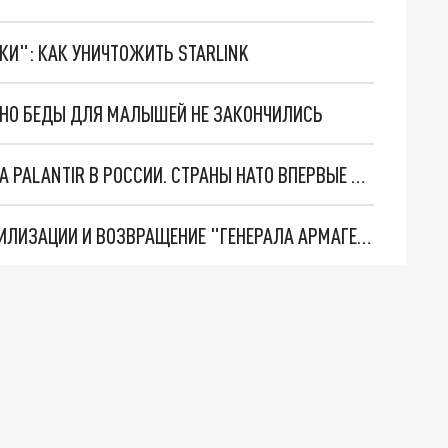
ТКИ": КАК УНИЧТОЖИТЬ STARLINK
. НО БЕДЫ ДЛЯ МАЛЫШЕЙ НЕ ЗАКОНЧИЛИСЬ
"ОЧЕНЬ ПЛОХИЕ НОВОСТИ": БОЛЬШАЯ ОШИБКА PALANTIR В РОССИИ. СТРАНЫ НАТО ВПЕРВЫЕ ЗА СВО ОСТАНОВИЛИ ПОСТАВКИ ОРУЖИЯ. ВСУ ТЕРЯЮТ ПРИГРАНИЧЬЕ?
ТРИ ГЛАВНЫХ ИНСАЙДА ОБ СВО. ОТМЕНА МОБИЛИЗАЦИИ И ВОЗВРАЩЕНИЕ "ГЕНЕРАЛА АРМАГЕДДОНА"? ОТЛИЧНЫЕ НОВОСТИ, КОТОРЫЕ ЖДАЛИ ВСЕ