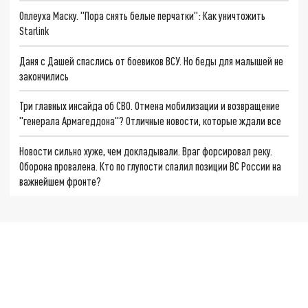
Оплеуха Маску. "Пора снять белые перчатки": Как уничтожить
Starlink
Даня с Дашей спаслись от боевиков ВСУ. Но беды для малышей не
закончились
Три главных инсайда об СВО. Отмена мобилизации и возвращение
"генерала Армагеддона"? Отличные новости, которые ждали все
Новости сильно хуже, чем докладывали. Враг форсировал реку.
Оборона провалена. Кто по глупости спалил позиции ВС России на
важнейшем фронте?