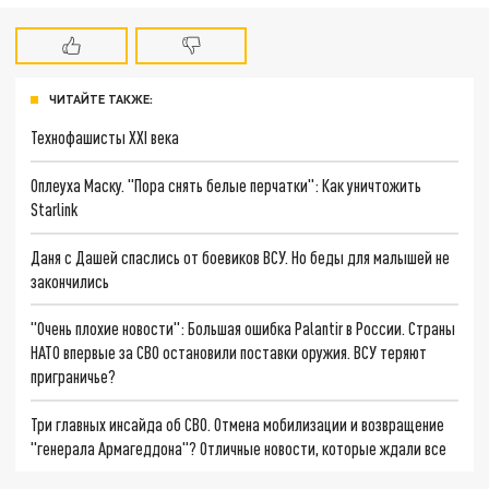
ЧИТАЙТЕ ТАКЖЕ:
Технофашисты XXI века
Оплеуха Маску. "Пора снять белые перчатки": Как уничтожить
Starlink
Даня с Дашей спаслись от боевиков ВСУ. Но беды для малышей не
закончились
"Очень плохие новости": Большая ошибка Palantir в России. Страны
НАТО впервые за СВО остановили поставки оружия. ВСУ теряют
приграничье?
Три главных инсайда об СВО. Отмена мобилизации и возвращение
"генерала Армагеддона"? Отличные новости, которые ждали все