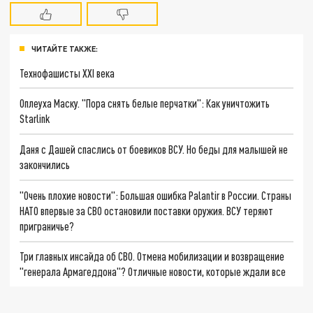
ЧИТАЙТЕ ТАКЖЕ:
Технофашисты XXI века
Оплеуха Маску. "Пора снять белые перчатки": Как уничтожить
Starlink
Даня с Дашей спаслись от боевиков ВСУ. Но беды для малышей не
закончились
"Очень плохие новости": Большая ошибка Palantir в России. Страны
НАТО впервые за СВО остановили поставки оружия. ВСУ теряют
приграничье?
Три главных инсайда об СВО. Отмена мобилизации и возвращение
"генерала Армагеддона"? Отличные новости, которые ждали все