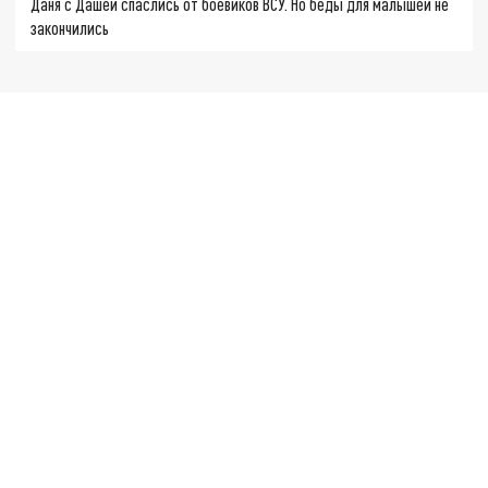
Даня с Дашей спаслись от боевиков ВСУ. Но беды для малышей не
закончились