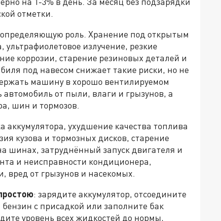
ерно на 1-3% в день. За месяц без подзарядки
ской отметки.
 определяющую роль. Хранение под открытым
, ультрафиолетовое излучение, резкие
ние коррозии, старение резиновых деталей и
биля под навесом снижает такие риски, но не
держать машину в хорошо вентилируемом
 автомобиль от пыли, влаги и грызунов, а
ра, шин и тормозов.
ка аккумулятора, ухудшение качества топлива
зия кузова и тормозных дисков, старение
на шинах, затруднённый запуск двигателя и
ента и неисправности кондиционера,
, вред от грызунов и насекомых.
 простою
: зарядите аккумулятор, отсоедините
 бензин с присадкой или заполните бак
едите уровень всех жидкостей до нормы,