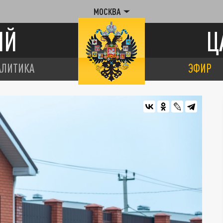
МОСКВА
ИЙ
Ц
АЛИТИКА
ЭФИР