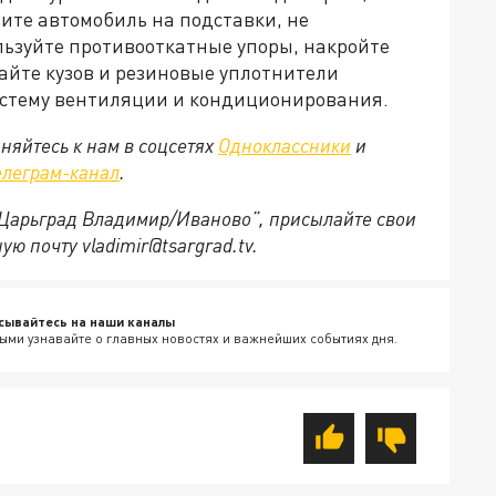
ите автомобиль на подставки, не
льзуйте противооткатные упоры, накройте
йте кузов и резиновые уплотнители
истему вентиляции и кондиционирования.
няйтесь к нам в соцсетях
Одноклассники
и
елеграм-канал
.
 “Царьград Владимир/Иваново”, присылайте свои
ю почту vladimir@tsargrad.tv.
сывайтесь на наши каналы
ыми узнавайте о главных новостях и важнейших событиях дня.