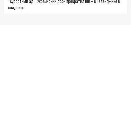
"Курортный ад": Украинский дрон превратил пляж в Геленджике в
кладбище