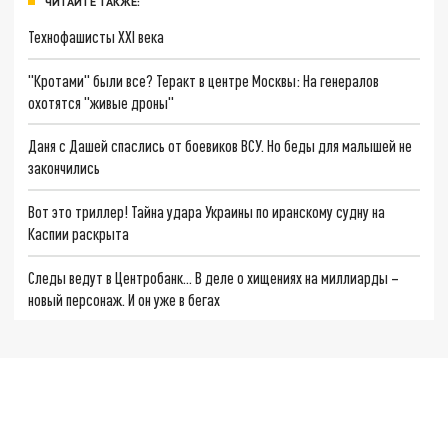
ЧИТАЙТЕ ТАКЖЕ:
Технофашисты XXI века
"Кротами" были все? Теракт в центре Москвы: На генералов
охотятся "живые дроны"
Даня с Дашей спаслись от боевиков ВСУ. Но беды для малышей не
закончились
Вот это триллер! Тайна удара Украины по иранскому судну на
Каспии раскрыта
Следы ведут в Центробанк… В деле о хищениях на миллиарды –
новый персонаж. И он уже в бегах