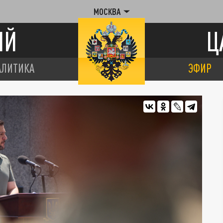
МОСКВА
ИЙ
Ц
АЛИТИКА
ЭФИР