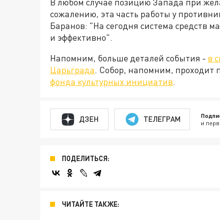
В любом случае позицию Запада при жела
сожалению, эта часть работы у противни
Баранов: "На сегодня система средств 
и эффективно".
Напомним, больше деталей события -
в 
Царьграда
. Собор, напомним, проходит
фонда культурных инициатив
.
Подпи
ДЗЕН
ТЕЛЕГРАМ
и перв
ПОДЕЛИТЬСЯ:
ЧИТАЙТЕ ТАКЖЕ: