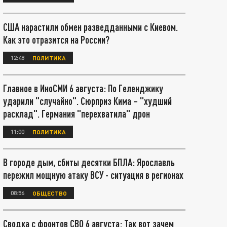
США нарастили обмен разведданными с Киевом.
Как это отразится на России?
12:48
ПОЛИТИКА
Главное в ИноСМИ 6 августа: По Геленджику
ударили "случайно". Сюрприз Кима – "худший
расклад". Германия "перехватила" дрон
11:00
ПОЛИТИКА
В городе дым, сбиты десятки БПЛА: Ярославль
пережил мощную атаку ВСУ - ситуация в регионах
08:56
ОБЩЕСТВО
Сводка с фронтов СВО 6 августа: Так вот зачем