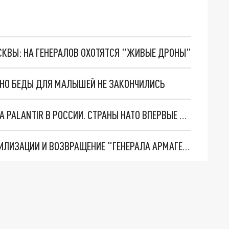
ОСКВЫ: НА ГЕНЕРАЛОВ ОХОТЯТСЯ "ЖИВЫЕ ДРОНЫ"
. НО БЕДЫ ДЛЯ МАЛЫШЕЙ НЕ ЗАКОНЧИЛИСЬ
"ОЧЕНЬ ПЛОХИЕ НОВОСТИ": БОЛЬШАЯ ОШИБКА PALANTIR В РОССИИ. СТРАНЫ НАТО ВПЕРВЫЕ ЗА СВО ОСТАНОВИЛИ ПОСТАВКИ ОРУЖИЯ. ВСУ ТЕРЯЮТ ПРИГРАНИЧЬЕ?
ТРИ ГЛАВНЫХ ИНСАЙДА ОБ СВО. ОТМЕНА МОБИЛИЗАЦИИ И ВОЗВРАЩЕНИЕ "ГЕНЕРАЛА АРМАГЕДДОНА"? ОТЛИЧНЫЕ НОВОСТИ, КОТОРЫЕ ЖДАЛИ ВСЕ