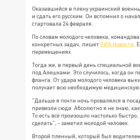
Оказавшийся в плену украинский военны
и сдать его русским. Он вспомнил о нач
стартовала 24 февраля.
По словам молодого человека, командов
конкретных задач, пишет
РИА Новости
. 
перемещениях.
Тогда же, в первый день специальной во
под Алешками. Это случилось, когда он п
фланга. От удара молодого человека вык
получает всю необходимую медицинскую
"Дальше я почти ночь провалялся в посад
привезли сюда. Абсолютно я не знаю, как
То есть всё произошло настолько быстро
сделать", - заметил молодой человек.
Второй пленный, который был водителем 