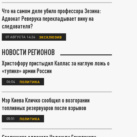
Что на самом деле убило профессора Зезина:
Адвокат Реверука перекладывает вину на
следователя?
07 АВГУСТА 14:24
ЭКСКЛЮЗИВ
НОВОСТИ РЕГИОНОВ
Христофору пристыдил Каллас за наглую ложь о
«тупике» армии России
06:04
ПОЛИТИКА
Мэр Киева Кличко сообщил о возгорании
топливных резервуаров после взрывов
05:51
ПОЛИТИКА