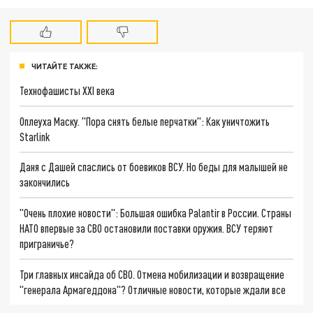
ЧИТАЙТЕ ТАКЖЕ:
Технофашисты XXI века
Оплеуха Маску. "Пора снять белые перчатки": Как уничтожить
Starlink
Даня с Дашей спаслись от боевиков ВСУ. Но беды для малышей не
закончились
"Очень плохие новости": Большая ошибка Palantir в России. Страны
НАТО впервые за СВО остановили поставки оружия. ВСУ теряют
приграничье?
Три главных инсайда об СВО. Отмена мобилизации и возвращение
"генерала Армагеддона"? Отличные новости, которые ждали все